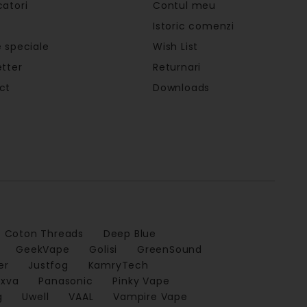
atori
Contul meu
Istoric comenzi
 speciale
Wish List
tter
Returnari
ct
Downloads
Coton Threads
Deep Blue
GeekVape
Golisi
GreenSound
er
Justfog
KamryTech
xva
Panasonic
Pinky Vape
g
Uwell
VAAL
Vampire Vape