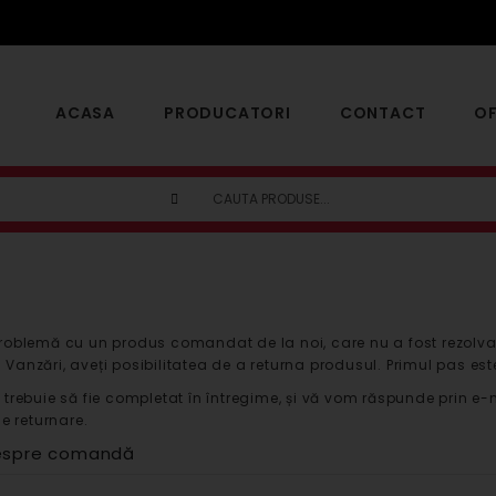
ACASA
PRODUCATORI
CONTACT
OF
roblemă cu un produs comandat de la noi, care nu a fost rezolva
Vanzări, aveți posibilitatea de a returna produsul. Primul pas es
 trebuie să fie completat în întregime, și vă vom răspunde prin e-m
de returnare.
despre comandă