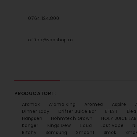
0764.124.800
office@vapshop.ro
PRODUCATORI :
Aramax
Aroma King
Aromea
Aspire
Dinner Lady
Drifter Juice Bar
EFEST
Elea
Hangsen
Hohmtech Grown
HOLY JUICE LAB
Kanger
Kings Dew
Liqua
Lost Vape
N
Ritchy
Samsung
Smoant
Smok
Smo