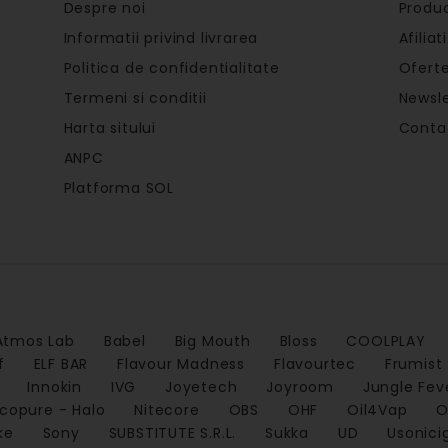
Despre noi
Produc
Informatii privind livrarea
Afiliati
Politica de confidentialitate
Oferte
Termeni si conditii
Newsle
Harta sitului
Conta
ANPC
Platforma SOL
Atmos Lab
Babel
Big Mouth
Bloss
COOLPLAY
f
ELF BAR
Flavour Madness
Flavourtec
Frumist
Innokin
IVG
Joyetech
Joyroom
Jungle Fev
icopure - Halo
Nitecore
OBS
OHF
Oil4Vap
O
ke
Sony
SUBSTITUTE S.R.L.
Sukka
UD
Usonici