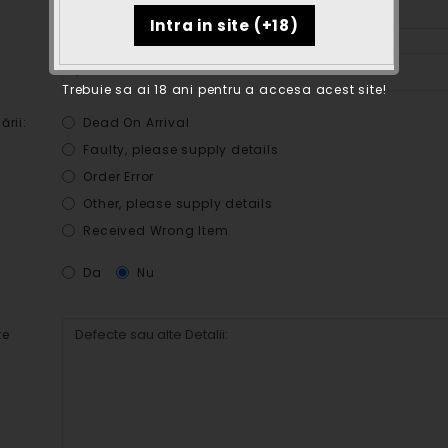
Trebuie sa ai 18 ani pentru a accesa acest site!
ării:
Dead On Arrival
Faulty, please supply details
Order Error
Other, please supply details
Received Wrong Item
e
Da
Nu
te