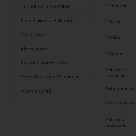
Prenume:
Lichide Fara Nicotina
Baze - Arome - NicShot
Nume:
Rezistente
E-Mail:
Atomizoare
Telefon:
Baterii - Acumulatori
Numărul
comenzii:
Tigari De Unica Folosinta
Data comenzii
MEGA OFERTE
Informaţii d
Numele
produsului: