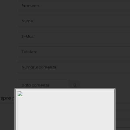
:
espre produs și motivul de returnare