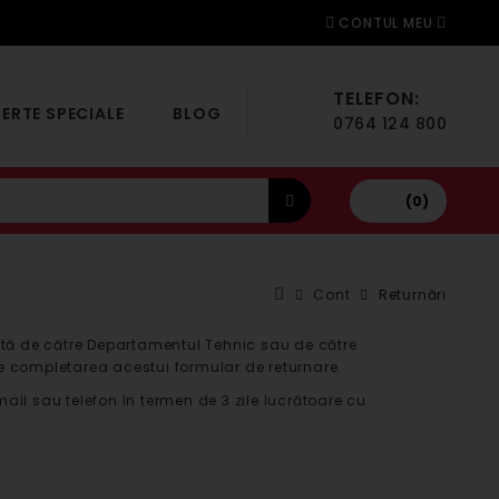
CONTUL MEU
TELEFON:
ERTE SPECIALE
BLOG
0764 124 800
(0)
Cont
Returnări
tă de către Departamentul Tehnic sau de către
te completarea acestui formular de returnare.
ail sau telefon în termen de 3 zile lucrătoare cu