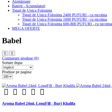
Atomizoare
Baterii - Acumulatori
Tigari de Unica Folosinta
Tigari de Unica Folosinta 2400 PUFURI - cu nicotina
Tigari de Unica Folosinta 1000 PUFURI - cu nicotina
Tigari de Unica Folosinta 600-800 PUFURI - cu nicotin
MEGA OFERTE
Babel
Comparare produse (0)
Sortare dupa:
Produse pe pagina:
Aroma Babel 24ml, LongFill - Burj Khalifa