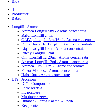
Blog
Producator
Babel
Longfill - Arome
Aromea Longfill 5ml - Aroma concentrata
Babel Longfill 24ml
Oil4Vap Longfill 8ml/16ml - Aroma concentrata
Drifter Juice Bar Longfill - Aroma concentrata
Liqua Longfill 10ml - Aroma concentrata
Ritchy Longfill 12ml
OhF Longfill 12-20ml - Aroma concentrata
Aramax Longfill 12ml - Aroma concentrata
Aromea 10ml, 30ml - Arome concentrate
Flavor Madness - Aroma concentrata
Halo 10ml - Arome concentrate
DIY - Accesorii
DIY - Componente
Sticle rezerva
Incarcatoare
Mustiuce rezerva
Bumbac - Sarma Kanthal - Unelte
Recipiente