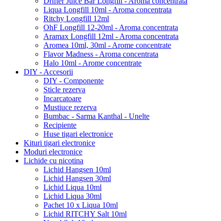
Drifter Juice Bar Longfill - Aroma concentrata
Liqua Longfill 10ml - Aroma concentrata
Ritchy Longfill 12ml
OhF Longfill 12-20ml - Aroma concentrata
Aramax Longfill 12ml - Aroma concentrata
Aromea 10ml, 30ml - Arome concentrate
Flavor Madness - Aroma concentrata
Halo 10ml - Arome concentrate
DIY - Accesorii
DIY - Componente
Sticle rezerva
Incarcatoare
Mustiuce rezerva
Bumbac - Sarma Kanthal - Unelte
Recipiente
Huse tigari electronice
Kituri tigari electronice
Moduri electronice
Lichide cu nicotina
Lichid Hangsen 10ml
Lichid Hangsen 30ml
Lichid Liqua 10ml
Lichid Liqua 30ml
Pachet 10 x Liqua 10ml
Lichid RITCHY Salt 10ml