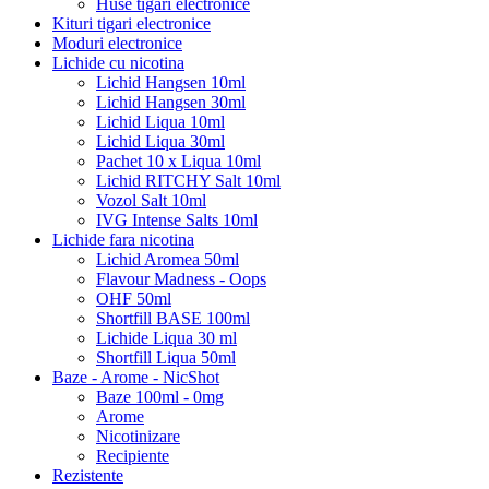
Huse tigari electronice
Kituri tigari electronice
Moduri electronice
Lichide cu nicotina
Lichid Hangsen 10ml
Lichid Hangsen 30ml
Lichid Liqua 10ml
Lichid Liqua 30ml
Pachet 10 x Liqua 10ml
Lichid RITCHY Salt 10ml
Vozol Salt 10ml
IVG Intense Salts 10ml
Lichide fara nicotina
Lichid Aromea 50ml
Flavour Madness - Oops
OHF 50ml
Shortfill BASE 100ml
Lichide Liqua 30 ml
Shortfill Liqua 50ml
Baze - Arome - NicShot
Baze 100ml - 0mg
Arome
Nicotinizare
Recipiente
Rezistente