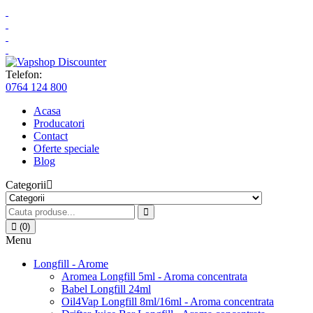
Telefon:
0764 124 800
Acasa
Producatori
Contact
Oferte speciale
Blog
Categorii
(0)
Menu
Longfill - Arome
Aromea Longfill 5ml - Aroma concentrata
Babel Longfill 24ml
Oil4Vap Longfill 8ml/16ml - Aroma concentrata