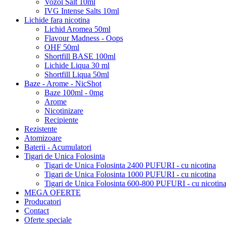
Vozol Salt 10ml
IVG Intense Salts 10ml
Lichide fara nicotina
Lichid Aromea 50ml
Flavour Madness - Oops
OHF 50ml
Shortfill BASE 100ml
Lichide Liqua 30 ml
Shortfill Liqua 50ml
Baze - Arome - NicShot
Baze 100ml - 0mg
Arome
Nicotinizare
Recipiente
Rezistente
Atomizoare
Baterii - Acumulatori
Tigari de Unica Folosinta
Tigari de Unica Folosinta 2400 PUFURI - cu nicotina
Tigari de Unica Folosinta 1000 PUFURI - cu nicotina
Tigari de Unica Folosinta 600-800 PUFURI - cu nicotin
MEGA OFERTE
Producatori
Contact
Oferte speciale