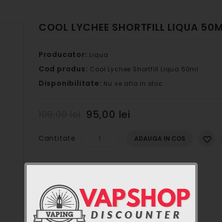
COOL LYCHEE SHORTFILL LIQUA 50
Producator:
Liqua
Cod produs:
Cool Lychee Shortfill Liqua 50ml
Disponibilitate:
Nu se afla in stoc
95,00 lei
109,00 lei
Cantitate
ADAUGA IN COS