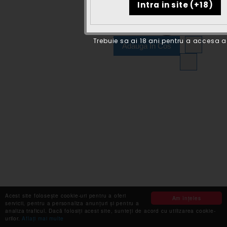
Cantitate
Trebuie sa ai 18 ani pentru a accesa ac
Adauga In Cos
Acest site folosește cookie-uri pentru a oferi
Am înţeles
servicii, pentru a personaliza anunțuri și pentru a
analiza traficul. Dacă folosiți acest site, sunteți de acord cu utilizarea cookie-
urilor.
Aflaţi mai multe