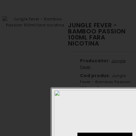
JUNGLE FEVER -
BAMBOO PASSION
100ML FARA
NICOTINA
Producator:
Jungle
Fever
Cod produs:
Jungle
Fever - Bamboo Passion
100ml - 0mg
Disponibilitate:
Nu se
afla in stoc
38,00 lei
32,00 lei