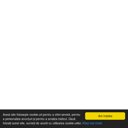
Acest site folosește cookie-uri pentru a oferi servicii, pentru
Am înţeles
a personaliza anunțuri și pentru a analiza traficul. Dacă
folosiți acest site, sunteți de acord cu utilizarea cookie-urilor.
Aflaţi mai multe