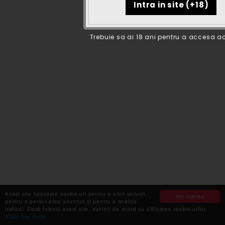
Trebuie sa ai 18 ani pentru a accesa ac
Acest site folosește cookie-uri pentru a oferi servicii,
Am înţeles
pentru a personaliza anunțuri și pentru a analiza
traficul. Dacă folosiți acest site, sunteți de acord cu utilizarea cookie-urilor.
Aflaţi mai multe