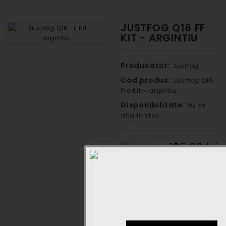
JUSTFOG Q16 FF
KIT - ARGINTIU
Producator:
Justfog
Cod produs:
Justfog Q16
Pro Kit - argintiu
Disponibilitate:
Nu se
afla in stoc
125,00 lei
149,00 lei
Cantitate
ADAUGA IN COS