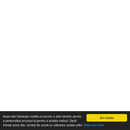
Acest site folosește cookie-uri pentru a oferi servicii, pentru
Am înţeles
a personaliza anunțuri și pentru a analiza traficul. Dacă
folosiți acest site, sunteți de acord cu utilizarea cookie-urilor.
Aflaţi mai multe