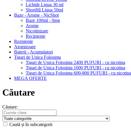
Lichide Liqua 30 ml
Shortfill Liqua 50ml
Baze - Arome - NicShot
Baze 100ml - 0mg
Arome
Nicotinizare
Recipiente
Rezistente
Atomizoare
Baterii - Acumulatori
Tigari de Unica Folosinta
Tigari de Unica Folosinta 2400 PUFURI - cu nicotina
Tigari de Unica Folosinta 1000 PUFURI - cu nicotina
Tigari de Unica Folosinta 600-800 PUFURI - cu nicotin
MEGA OFERTE
Căutare
Căutare:
Caută și în subcategorii