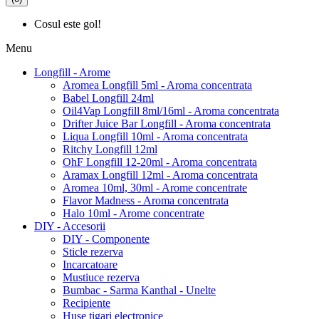
Cosul este gol!
Menu
Longfill - Arome
Aromea Longfill 5ml - Aroma concentrata
Babel Longfill 24ml
Oil4Vap Longfill 8ml/16ml - Aroma concentrata
Drifter Juice Bar Longfill - Aroma concentrata
Liqua Longfill 10ml - Aroma concentrata
Ritchy Longfill 12ml
OhF Longfill 12-20ml - Aroma concentrata
Aramax Longfill 12ml - Aroma concentrata
Aromea 10ml, 30ml - Arome concentrate
Flavor Madness - Aroma concentrata
Halo 10ml - Arome concentrate
DIY - Accesorii
DIY - Componente
Sticle rezerva
Incarcatoare
Mustiuce rezerva
Bumbac - Sarma Kanthal - Unelte
Recipiente
Huse tigari electronice