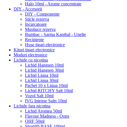
Halo 10ml - Arome concentrate
DIY - Accesorii
DIY - Componente
Sticle rezerva
Incarcatoare
Mustiuce rezerva
Bumbac - Sarma Kanthal - Unelte
Recipiente
Huse tigari electronice
Kituri tigari electronice
Moduri electronice
Lichide cu nicotina
Lichid Hangsen 10ml
Lichid Hangsen 30ml
Lichid Liqua 10ml
Lichid Liqua 30ml
Pachet 10 x Liqua 10ml
Lichid RITCHY Salt 10ml
Vozol Salt 10ml
IVG Intense Salts 10ml
Lichide fara nicotina
Lichid Aromea 50ml
Flavour Madness - Oops
OHF 50ml
Shortfill BASE 100ml