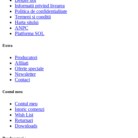
Despre noi
Informatii privind livrarea
Politica de confidentialitate
Termeni si conditii
Harta sitului
ANPC
Platforma SOL
Extra
Producatori
Afiliati
Oferte speciale
Newsletter
Contact
Contul meu
Contul meu
Istoric comenzi
Wish List
Returnari
Downloads