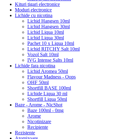
Kituri tigari electronice
Moduri electronice
Lichide cu nicotina
Lichid Hangsen 10ml
Lichid Hangsen 30ml
Lichid Liqua 10ml
Lichid Liqua 30ml
Pachet 10 x Liqua 10ml
Lichid RITCHY Salt 10ml
Vozol Salt 10ml
IVG Intense Salts 10ml
Lichide fara nicotina
Lichid Aromea 50ml
Flavour Madness - Oops
OHF 50ml
Shortfill BASE 100ml
Lichide Liqua 30 ml
Shortfill Liqua 50ml
Baze - Arome - NicShot
Baze 100ml - 0mg
Arome
Nicotinizare
Recipiente
Rezistente
Atomizoare