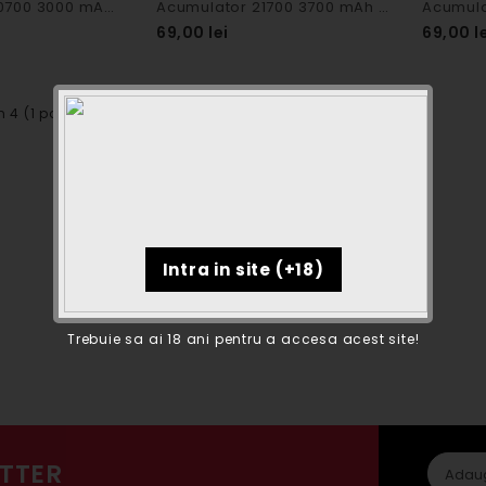
Acumulator 20700 3000 mAh 30A - Efest
Acumulator 21700 3700 mAh 35A - Efest
69,00 lei
69,00 l
n 4 (1 pagini)
Trebuie sa ai 18 ani pentru a accesa acest site!
TTER