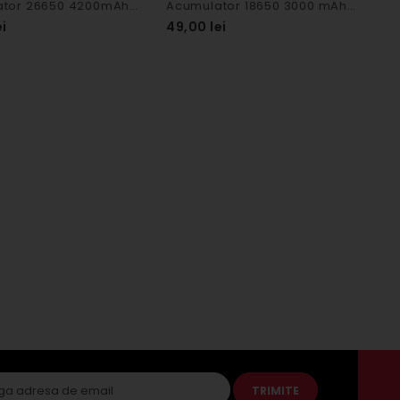
Acumulator 26650 4200mAh 50A - Efest
Acumulator 18650 3000 mAh 35A - Efest
ei
49,00 lei
TRIMITE