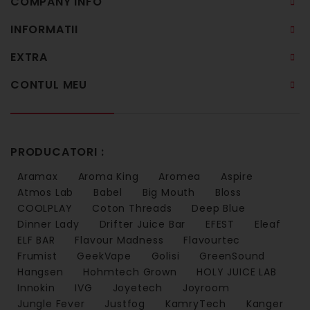
COMPANY INFO
INFORMATII
EXTRA
CONTUL MEU
PRODUCATORI :
Aramax
Aroma King
Aromea
Aspire
Atmos Lab
Babel
Big Mouth
Bloss
COOLPLAY
Coton Threads
Deep Blue
Dinner Lady
Drifter Juice Bar
EFEST
Eleaf
ELF BAR
Flavour Madness
Flavourtec
Frumist
GeekVape
Golisi
GreenSound
Hangsen
Hohmtech Grown
HOLY JUICE LAB
Innokin
IVG
Joyetech
Joyroom
Jungle Fever
Justfog
KamryTech
Kanger