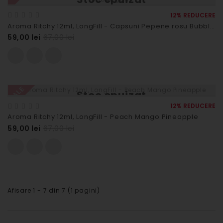
12% REDUCERE
Aroma Ritchy 12ml, LongFill - Capsuni Pepene rosu Bubblegum
59,00 lei
67,00 lei
SALE
Stoc epuizat
12% REDUCERE
Aroma Ritchy 12ml, LongFill - Peach Mango Pineapple
59,00 lei
67,00 lei
Afisare 1 - 7 din 7 (1 pagini)