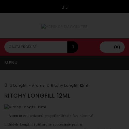
(0)
MENU
Longfill - Arome
Ritchy Longfill 12ml
RITCHY LONGFILL 12ML
Acum tu esti artizanul propriilor lichide fara nicotina!
Lichidele Longfill
sunt
arome concentrate pentru