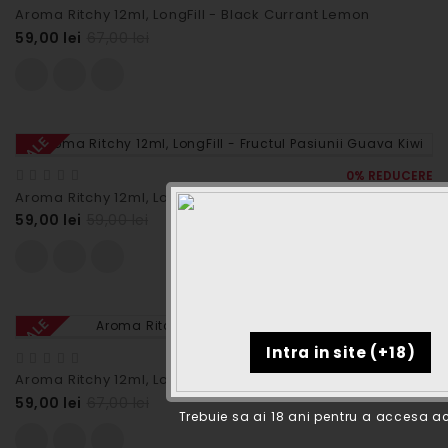
Aroma Ritchy 12ml, LongFill - Black Currant Lemon
59,00 lei
67,00 lei
SALE
0% REDUCERE
Aroma Ritchy 12ml, LongFill - Fructul Pasiunii Guava Kiwi
59,00 lei
59,00 lei
SALE
12% REDUCERE
Aroma Ritchy 12ml, LongFill - Grape Kiwi
59,00 lei
67,00 lei
Trebuie sa ai 18 ani pentru a accesa ac