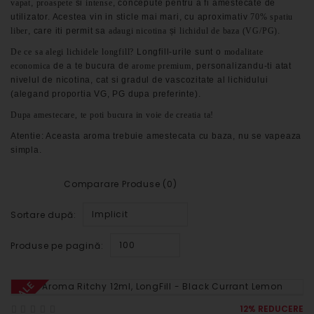
vapat
,
proaspete
si
intense
, concepute pentru a fi amestecate de
utilizator. Acestea vin in sticle mai mari, cu aproximativ
70% spatiu
liber
, care iti permit sa
adaugi nicotina
și
lichidul de baza (VG/PG)
.
De ce sa alegi lichidele longfill?
Longfill-urile sunt o
modalitate
economica
de a te bucura de
arome premium
, personalizandu-ti atat
nivelul de nicotina, cat si gradul de vascozitate al lichidului
(alegand proportia VG, PG dupa preferinte).
Dupa amestecare, te poti bucura in voie de creatia ta!
Atentie: Aceasta aroma trebuie amestecata cu baza, nu se vapeaza
simpla.
Comparare Produse (0)
Implicit
Sortare după:
100
Produse pe pagină:
SALE
12% REDUCERE