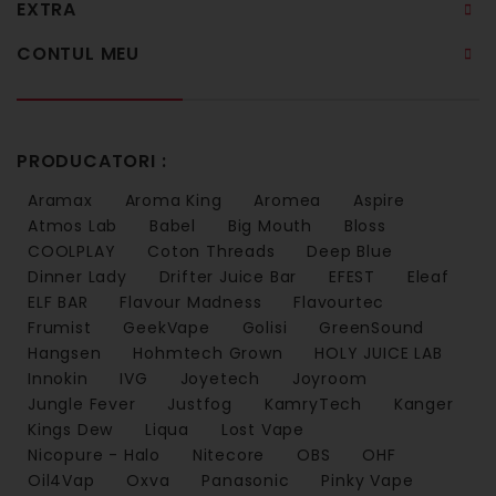
EXTRA
CONTUL MEU
PRODUCATORI :
Aramax
Aroma King
Aromea
Aspire
Atmos Lab
Babel
Big Mouth
Bloss
COOLPLAY
Coton Threads
Deep Blue
Dinner Lady
Drifter Juice Bar
EFEST
Eleaf
ELF BAR
Flavour Madness
Flavourtec
Frumist
GeekVape
Golisi
GreenSound
Hangsen
Hohmtech Grown
HOLY JUICE LAB
Innokin
IVG
Joyetech
Joyroom
Jungle Fever
Justfog
KamryTech
Kanger
Kings Dew
Liqua
Lost Vape
Nicopure - Halo
Nitecore
OBS
OHF
Oil4Vap
Oxva
Panasonic
Pinky Vape