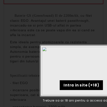
, cu filet
Baterie GS (GreenSound) II de 2200mAh
clasic EGO. Avantajul unei baterii passthrough,
incarcadu-se si prin USB-ul aflat in partea
inferioara este ca se poate vapa din ea si cand se
afla la incarcat.
Este ideala pentru atomizoarele cu rezistenta
simpla, de exemplu Kanger T2, Kanger T3S.
Autonomia bateriei este de aproximativ doua zile,
pentru o persoana care consuma un pachet de
tigari din tutun/zi
Specificatii tehnice:
- filet EGO
- incarcare posibila atat prin filetul ego din partea
superioara, cat si prin usb-ul aflat in partea
inferioara
Trebuie sa ai 18 ani pentru a accesa ac
- capacitatea bateriei: 2200 mAh