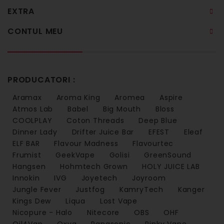
EXTRA
CONTUL MEU
PRODUCATORI :
Aramax
Aroma King
Aromea
Aspire
Atmos Lab
Babel
Big Mouth
Bloss
COOLPLAY
Coton Threads
Deep Blue
Dinner Lady
Drifter Juice Bar
EFEST
Eleaf
ELF BAR
Flavour Madness
Flavourtec
Frumist
GeekVape
Golisi
GreenSound
Hangsen
Hohmtech Grown
HOLY JUICE LAB
Innokin
IVG
Joyetech
Joyroom
Jungle Fever
Justfog
KamryTech
Kanger
Kings Dew
Liqua
Lost Vape
Nicopure - Halo
Nitecore
OBS
OHF