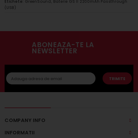
Etichete:
GreenSound
,
Baterie GS II 2200mAh Passthrough
(USB)
ABONEAZA-TE LA
NEWSLETTER
TRIMITE
COMPANY INFO
INFORMATII