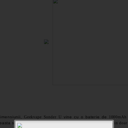
dimensiunii,
vine cu o baterie de
Geekvape Sonder U
1000mAh
easta se incarca prin mufa
de la
USB Type-C
0% la 100% in doar