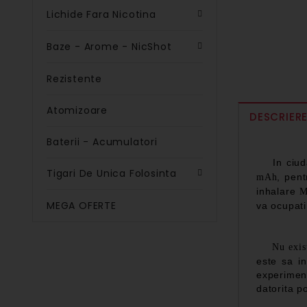
Lichide Fara Nicotina
Baze - Arome - NicShot
Rezistente
Atomizoare
DESCRIER
Baterii - Acumulatori
In ciu
Tigari De Unica Folosinta
, pen
mAh
inhalare
M
MEGA OFERTE
va ocupati
Nu exis
este sa i
experiment
datorita p