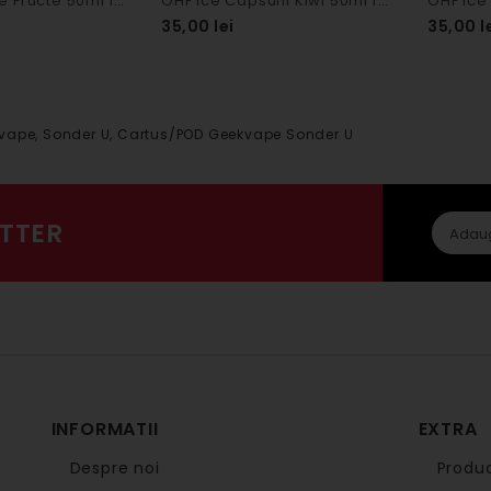
OHF Ice Mix de Fructe 50ml fara nicotina - 0mg
OHF Ice Capsuni Kiwi 50ml fara nicotina
35,00 lei
35,00 l
vape
,
Sonder U
,
Cartus/POD Geekvape Sonder U
TTER
INFORMATII
EXTRA
Despre noi
Produc