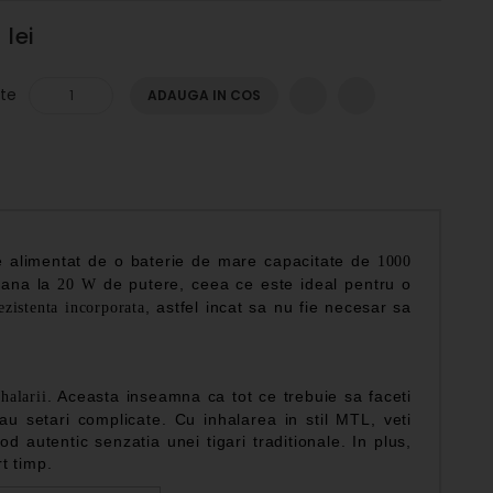
 lei
te
ADAUGA IN COS
 alimentat de o baterie de mare capacitate de
1000
 pana la
de putere, ceea ce este ideal pentru o
20 W
, astfel incat sa nu fie necesar sa
ezistenta incorporata
. Aceasta inseamna ca tot ce trebuie sa faceti
halarii
u setari complicate. Cu inhalarea in stil MTL, veti
 autentic senzatia unei tigari traditionale. In plus,
rt timp.