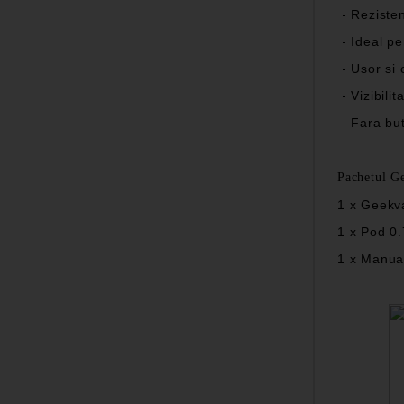
-
Reziste
-
Ideal p
-
Usor si
-
Vizibilit
-
Fara bu
Pachetul G
1 x Geekv
1 x Pod 0
1 x Manual