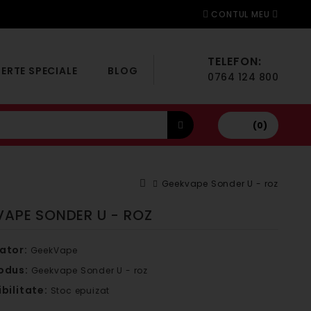
CONTUL MEU
TELEFON:
ERTE SPECIALE
BLOG
0764 124 800
(0)
Geekvape Sonder U - roz
VAPE SONDER U - ROZ
ator:
GeekVape
odus:
Geekvape Sonder U - roz
bilitate:
Stoc epuizat