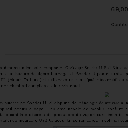
69,00
Cantita
E
da dimensiunilor sale compacte,
este
Geekvape Sonder U Pod Kit
tru a te bucura de tigara intreaga zi. Sonder U poate furniza
(Mouth To Lung) si utilizeaza un
cu
TL
cartus/pod reincarcabil
r
 de schimbari complicate ale rezistentei.
pe Sonder U, ci dispune de
ta butoane
tehnologie de activare a in
nspirati pentru a vapa – nu este nevoie de meniuri confuze sa
a o cantitate discreta de producere de vapori care imita in mod
ortului de incarcare
, acest kit se reincarca in cel mai scu
USB-C