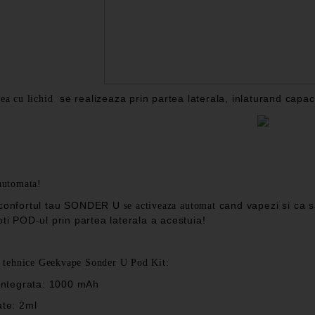
se realizeaza prin partea laterala, inlaturand capac
ea cu lichid
automata!
 confortul tau SONDER U
cand vapezi si ca sa
se activeaza automat
oti POD-ul prin partea laterala a acestuia!
i tehnice Geekvape Sonder U Pod Kit:
 integrata: 1000 mAh
ate: 2ml