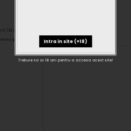
si
de 0.7Ω
1.1Ω!
0.7Ohm si
1.1ohm
gasiti
.
ezerva
aici
aici
Trebuie sa ai 18 ani pentru a accesa acest site!