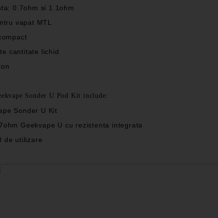
nta: 0.7ohm si 1.1ohm
entru vapat MTL
 compact
ate cantitate lichid
ton
eekvape Sonder U Pod Kit include:
ape Sonder U Kit
.7ohm Geekvape U cu rezistenta integrata
 de utilizare