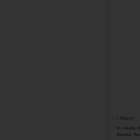
•
Putere!
In ciuda 
durata. Ac