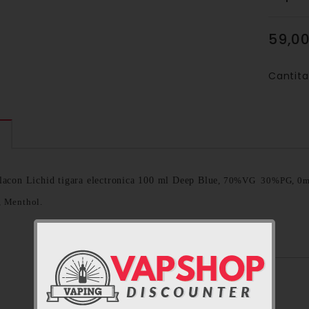
59,00
Cantita
E
flacon
Lichid tigara electronica 100 ml Deep Blue
,
70%VG 30%PG, 0mg n
, Menthol.