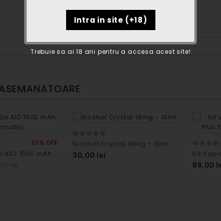
Trebuie sa ai 18 ani pentru a accesa acest site!
 ASEMANATOARE
37% OFF
Nicshot Crystal 18mg - 10ml
Joyetech eGo AIO 1500 mAh - camuflaj
30,00 lei
,00 lei
89,00 l