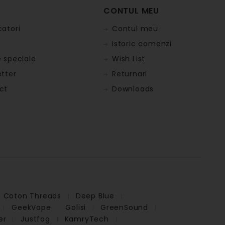
CONTUL MEU
atori
Contul meu
Istoric comenzi
 speciale
Wish List
tter
Returnari
ct
Downloads
Coton Threads
Deep Blue
GeekVape
Golisi
GreenSound
er
Justfog
KamryTech