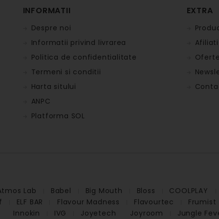
INFORMATII
EXTRA
Despre noi
Produc
Informatii privind livrarea
Afiliati
Politica de confidentialitate
Oferte
Termeni si conditii
Newsle
Harta sitului
Conta
ANPC
Platforma SOL
Atmos Lab
Babel
Big Mouth
Bloss
COOLPLAY
f
ELF BAR
Flavour Madness
Flavourtec
Frumist
Innokin
IVG
Joyetech
Joyroom
Jungle Fev