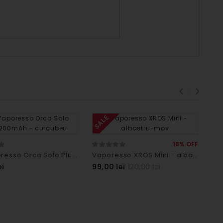
SALE
SA
18% OFF
Kit Vaporesso Orca Solo Plus 1200mAh - curcubeu
Vaporesso XROS Mini - albastru-mov
Va
ei
99,00 lei
120,00 lei
99