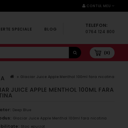
CONTUL MEU
TELEFON:
ERTE SPECIALE
BLOG
0764 124 800
(0)
NA
Glaciar Juice Apple Menthol 100ml fara nicotina
IAR JUICE APPLE MENTHOL 100ML FARA
TINA
ator:
Deep Blue
odus:
Glaciar Juice Apple Menthol 100ml fara nicotina
bilitate:
Stoc epuizat