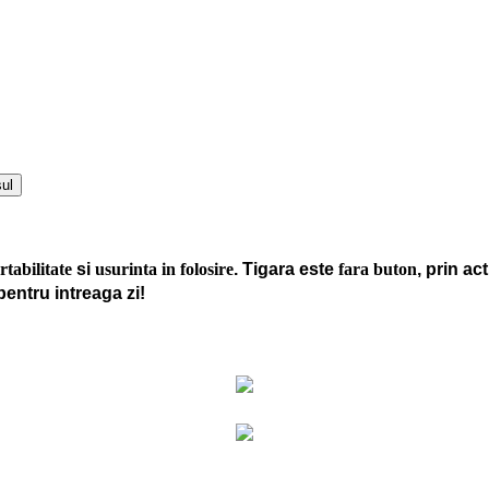
ul
rtabilitate
si
usurinta in folosire
. Tigara este
fara buton
, prin ac
entru intreaga zi!