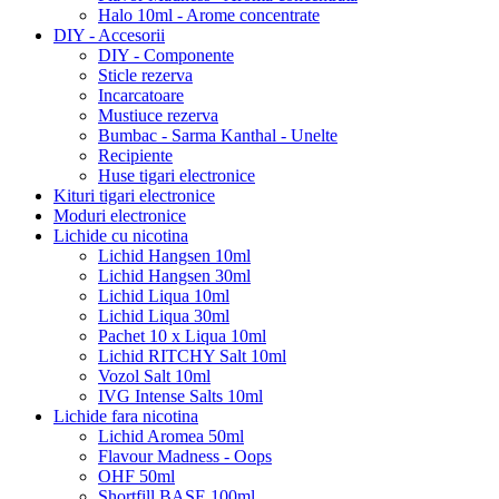
Halo 10ml - Arome concentrate
DIY - Accesorii
DIY - Componente
Sticle rezerva
Incarcatoare
Mustiuce rezerva
Bumbac - Sarma Kanthal - Unelte
Recipiente
Huse tigari electronice
Kituri tigari electronice
Moduri electronice
Lichide cu nicotina
Lichid Hangsen 10ml
Lichid Hangsen 30ml
Lichid Liqua 10ml
Lichid Liqua 30ml
Pachet 10 x Liqua 10ml
Lichid RITCHY Salt 10ml
Vozol Salt 10ml
IVG Intense Salts 10ml
Lichide fara nicotina
Lichid Aromea 50ml
Flavour Madness - Oops
OHF 50ml
Shortfill BASE 100ml