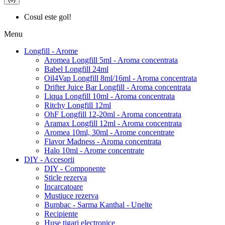
Cosul este gol!
Menu
Longfill - Arome
Aromea Longfill 5ml - Aroma concentrata
Babel Longfill 24ml
Oil4Vap Longfill 8ml/16ml - Aroma concentrata
Drifter Juice Bar Longfill - Aroma concentrata
Liqua Longfill 10ml - Aroma concentrata
Ritchy Longfill 12ml
OhF Longfill 12-20ml - Aroma concentrata
Aramax Longfill 12ml - Aroma concentrata
Aromea 10ml, 30ml - Arome concentrate
Flavor Madness - Aroma concentrata
Halo 10ml - Arome concentrate
DIY - Accesorii
DIY - Componente
Sticle rezerva
Incarcatoare
Mustiuce rezerva
Bumbac - Sarma Kanthal - Unelte
Recipiente
Huse tigari electronice