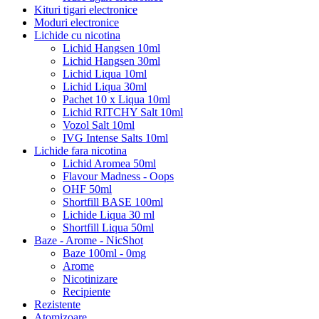
Kituri tigari electronice
Moduri electronice
Lichide cu nicotina
Lichid Hangsen 10ml
Lichid Hangsen 30ml
Lichid Liqua 10ml
Lichid Liqua 30ml
Pachet 10 x Liqua 10ml
Lichid RITCHY Salt 10ml
Vozol Salt 10ml
IVG Intense Salts 10ml
Lichide fara nicotina
Lichid Aromea 50ml
Flavour Madness - Oops
OHF 50ml
Shortfill BASE 100ml
Lichide Liqua 30 ml
Shortfill Liqua 50ml
Baze - Arome - NicShot
Baze 100ml - 0mg
Arome
Nicotinizare
Recipiente
Rezistente
Atomizoare