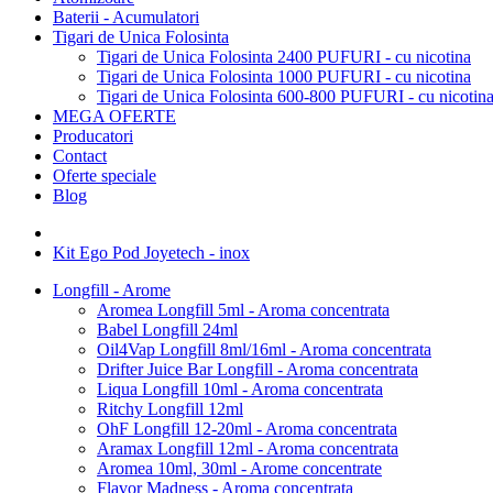
Baterii - Acumulatori
Tigari de Unica Folosinta
Tigari de Unica Folosinta 2400 PUFURI - cu nicotina
Tigari de Unica Folosinta 1000 PUFURI - cu nicotina
Tigari de Unica Folosinta 600-800 PUFURI - cu nicotin
MEGA OFERTE
Producatori
Contact
Oferte speciale
Blog
Kit Ego Pod Joyetech - inox
Longfill - Arome
Aromea Longfill 5ml - Aroma concentrata
Babel Longfill 24ml
Oil4Vap Longfill 8ml/16ml - Aroma concentrata
Drifter Juice Bar Longfill - Aroma concentrata
Liqua Longfill 10ml - Aroma concentrata
Ritchy Longfill 12ml
OhF Longfill 12-20ml - Aroma concentrata
Aramax Longfill 12ml - Aroma concentrata
Aromea 10ml, 30ml - Arome concentrate
Flavor Madness - Aroma concentrata