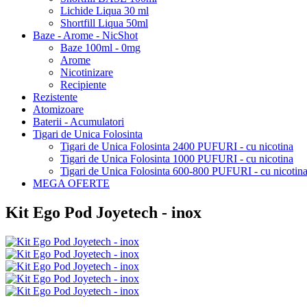
Lichide Liqua 30 ml
Shortfill Liqua 50ml
Baze - Arome - NicShot
Baze 100ml - 0mg
Arome
Nicotinizare
Recipiente
Rezistente
Atomizoare
Baterii - Acumulatori
Tigari de Unica Folosinta
Tigari de Unica Folosinta 2400 PUFURI - cu nicotina
Tigari de Unica Folosinta 1000 PUFURI - cu nicotina
Tigari de Unica Folosinta 600-800 PUFURI - cu nicotin
MEGA OFERTE
Kit Ego Pod Joyetech - inox