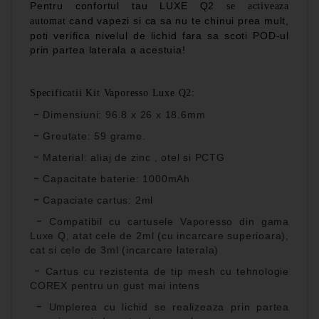
Pentru confortul tau LUXE Q2
se activeaza
cand vapezi si ca sa nu te chinui prea mult,
automat
poti verifica nivelul de lichid fara sa scoti POD-ul
prin partea laterala a acestuia!
Specificatii Kit Vaporesso Luxe Q2:
-
Dimensiuni: 96.8 x 26 x 18.6mm
-
Greutate: 59 grame.
-
Material: aliaj de zinc , otel si PCTG
-
Capacitate baterie: 1000mAh
-
Capaciate cartus: 2ml
-
Compatibil cu cartusele Vaporesso din gama
Luxe Q, atat cele de 2ml (cu incarcare superioara),
cat si cele de 3ml (incarcare laterala)
-
Cartus cu rezistenta de tip mesh cu tehnologie
COREX pentru un gust mai intens
-
Umplerea cu lichid se realizeaza prin partea