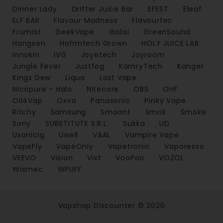
Dinner Lady
Drifter Juice Bar
EFEST
Eleaf
ELF BAR
Flavour Madness
Flavourtec
Frumist
GeekVape
Golisi
GreenSound
Hangsen
Hohmtech Grown
HOLY JUICE LAB
Innokin
IVG
Joyetech
Joyroom
Jungle Fever
Justfog
KamryTech
Kanger
Kings Dew
Liqua
Lost Vape
Nicopure - Halo
Nitecore
OBS
OHF
Oil4Vap
Oxva
Panasonic
Pinky Vape
Ritchy
Samsung
Smoant
Smok
Smoke
Sony
SUBSTITUTE S.R.L.
Sukka
UD
Usonicig
Uwell
VAAL
Vampire Vape
VapeFly
VapeOnly
Vapetronic
Vaporesso
VEEVO
Vision
Vixt
VooPoo
VOZOL
Wismec
WPUFF
Vapshop Discounter © 2026