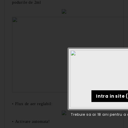
podurile de 2ml
•
Flux de aer reglabil:
Trebuie sa ai 18 ani pentru a
•
Activare automata!