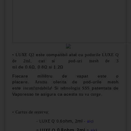
este compatibil atat cu
•
LUXE Q2
podurile LUXE Q
, cat si
de 2ml
p
od-uri mesh de 3
de 0.6Ω,
0.8Ω
si
1.2Ω
ml
Fiecare mililitru de vapat este o
placere.
oferita de pod-urile mesh
Aroma
este
! Si
patentata de
inconfundabila
tehnologia SSS
Vaporesso te asigura ca acesta
.
nu va curge
•
Cartus de rezerva:
- LUXE Q 0.6ohm, 2ml
-
aici
- LUXE Q 0.8ohm, 2ml -
aici